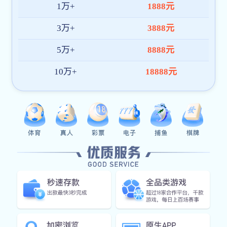
塞梅尼奥在加纳对巴拿马比赛中表现出色荣膺全场
MVP尽管射门效率不佳
2026-08-05
13 次阅读