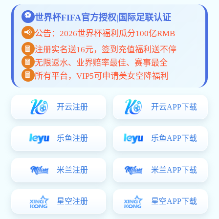
比赛精彩瞬间
2026-08-09
0 次阅读
史密斯评唐斯表现称其定下基调让文班亚马感到疲惫
不堪
2026-08-08
6 次阅读